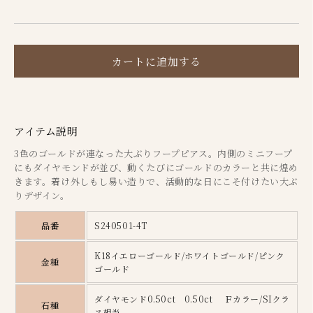
ス
ス
リ
リ
ー
ー
カ
カ
カートに追加する
ラ
ラ
ー
ー
ダ
ダ
アイテム説明
イ
イ
3色のゴールドが連なった大ぶりフープピアス。内側のミニフープ
ヤ
ヤ
にもダイヤモンドが並び、動くたびにゴールドのカラーと共に煌め
モ
モ
きます。着け外しもし易い造りで、活動的な日にこそ付けたい大ぶ
りデザイン。
ン
ン
ド
ド
品番
S240501-4T
ピ
ピ
ア
ア
K18イエローゴールド/ホワイトゴールド/ピンク
金種
ゴールド
ス
ス
の
の
ダ
イヤモンド0.50ct 0.50ct Ｆカラー/SIクラ
石種
ス相当