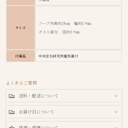
数
数
量
量
を
を
フープ外周約28㎜ 幅約1.9㎜
減
増
サイズ
ら
ポスト部分 径約0.9㎜
や
す
す
付属品
中央宝石研究所鑑別書付
よくあるご質問
送料・配送について
お届け日について
修理・保障について