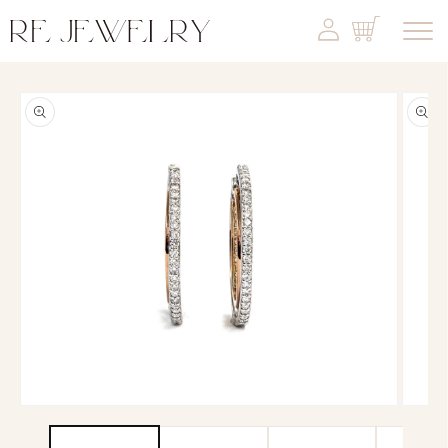
コンテ
カ
カ
グ
グ
ンツに
ー
ー
イ
イ
進む
ト
ト
ン
ン
商品情
報にス
キップ
モ
モ
ー
ー