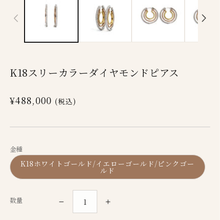
ダ
ダ
ル
ル
で
で
メ
メ
デ
デ
ィ
ィ
K18スリーカラーダイヤモンドピアス
ア
ア
(1)
(2)
通
¥488,000
(税込)
を
を
常
開
開
価
く
く
格
金種
K18ホワイトゴールド/イエローゴールド/ピンクゴー
ルド
数量
K18
K18