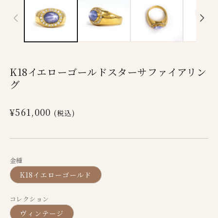
ダ
ダ
ル
ル
で
で
メ
メ
デ
デ
ィ
ィ
K18イエローゴールドスターサファイアリン
ア
ア
グ
(1)
(2)
を
を
通
¥561,000
開
開
(税込)
常
く
く
価
格
金種
K18イエローゴールド
コレクション
ヴィンテージ