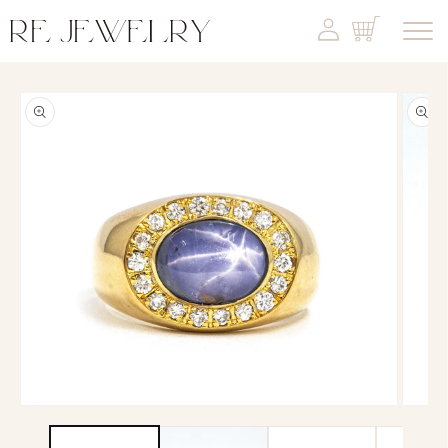
コンテ
カ
カ
グ
グ
ンツに
ー
ー
イ
イ
進む
ト
ト
ン
ン
商品情
報にス
キップ
モ
モ
ー
ー