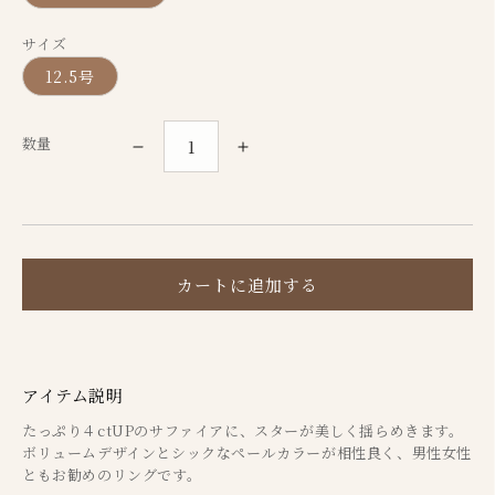
サイズ
12.5号
数量
K18
K18
イ
イ
エ
エ
ロ
ロ
ー
ー
カートに追加する
ゴ
ゴ
ー
ー
ル
ル
アイテム説明
ド
ド
たっぷり４ctUPのサファイアに、スターが美しく揺らめきます。
ス
ス
ボリュームデザインとシックなペールカラーが相性良く、男性女性
タ
タ
ともお勧めのリングです。