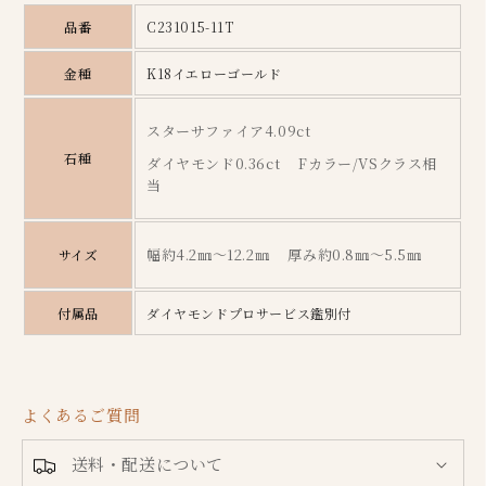
ー
ー
品番
C231015-11T
サ
サ
フ
フ
金種
K18イエローゴールド
ァ
ァ
イ
イ
スターサファイア4.09ct
ア
ア
石種
ダイヤモンド0.36ct Fカラー/VSクラス相
リ
リ
当
ン
ン
グ
グ
幅約4.2㎜～12.2㎜ 厚み約0.8㎜～5.5㎜
サイズ
の
の
数
数
付属品
ダイヤモンドプロサービス鑑別付
量
量
を
を
減
増
よくあるご質問
ら
や
す
す
送料・配送について